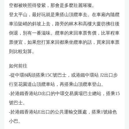
空都被映照得發紫，那會是多麼壯麗璀璨。
登太平山，最好玩就是乘搭山頂纜車去。在車廂內隨纜
車沿陡峭的斜坡上去，路旁的林木和高樓大廈彷彿往後
倒退，別有一番滋味。纜車的來回車票售價，比單程車
票便宜，如果您打算來回都乘坐纜車的話，買來回車票
則比較划算。
如何前往
-從中環8碼頭搭乘15C號巴士，或港鐵中環站 J2出口步
行至花園道山頂纜車站，再搭乘山頂纜車登山。
-於港鐵香港站D出口的中環交易廣場巴士總站，搭乘15
號巴士。
-於港鐵香港站E出口的公共運輸交匯處，搭乘1號綠色
小巴。