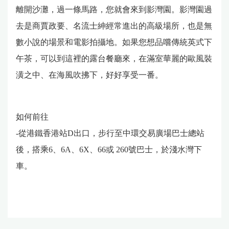
離開沙灘，過一條馬路，您就會來到影灣園。影灣園過
去是商賈政要、名流士紳經常進出的高級場所，也是無
數小說的場景和電影拍攝地。如果您想品嚐傳統英式下
午茶，可以到這裡的露台餐廳來，在滿室華麗的歐風裝
潢之中、在海風吹拂下，好好享受一番。
如何前往
-從港鐵香港站D出口，步行至中環交易廣場巴士總站
後，搭乘6、6A、6X、66或 260號巴士，於淺水灣下
車。